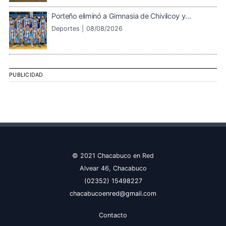
Porteño eliminó a Gimnasia de Chivilcoy y...
Deportes |
08/08/2026
PUBLICIDAD
© 2021 Chacabuco en Red
Alvear 46, Chacabuco
(02352) 15498227
chacabucoenred@gmail.com
Contacto