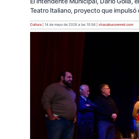
El Intendente Municipal, Darío Golía, 
Teatro Italiano, proyecto que impuls
Cultura
| 14 de mayo de 2026 a las 10:56 |
chacabucoenred
.com