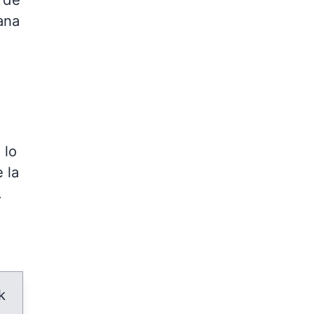
ana
 lo
 la
.
k