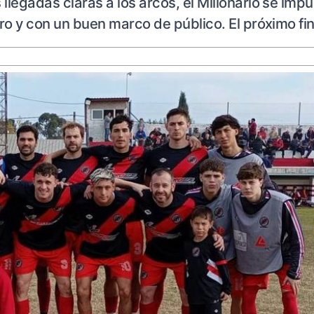
llegadas claras a los arcos, el Millonario se impus
vero y con un buen marco de público. El próximo f