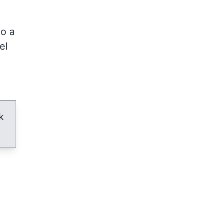
do a
el
k