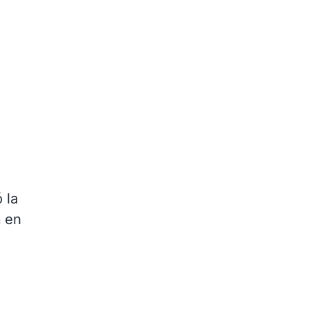
 la
a
en