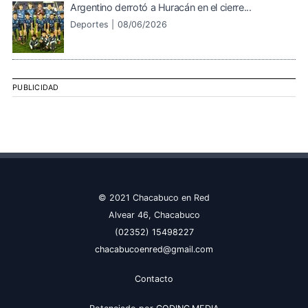
Argentino derrotó a Huracán en el cierre...
Deportes |
08/06/2026
PUBLICIDAD
© 2021 Chacabuco en Red
Alvear 46, Chacabuco
(02352) 15498227
chacabucoenred@gmail.com
Contacto