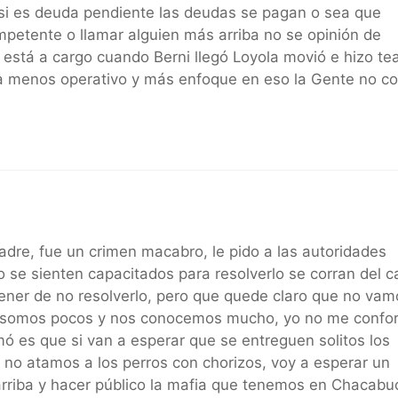
si es deuda pendiente las deudas se pagan o sea que
mpetente o llamar alguien más arriba no se opinión de
está a cargo cuando Berni llegó Loyola movió e hizo te
ma menos operativo y más enfoque en eso la Gente no c
dre, fue un crimen macabro, le pido a las autoridades
 se sienten capacitados para resolverlo se corran del c
ener de no resolverlo, pero que quede claro que no vam
e, somos pocos y nos conocemos mucho, yo no me confo
mó es que si van a esperar que se entreguen solitos los
 no atamos a los perros con chorizos, voy a esperar un
arriba y hacer público la mafia que tenemos en Chacabu