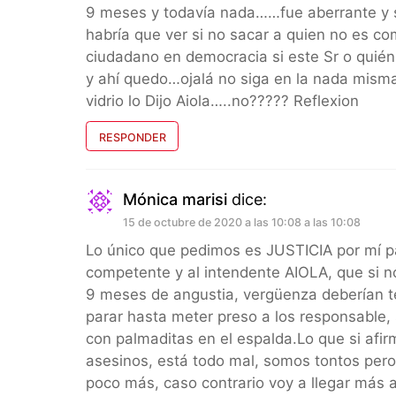
9 meses y todavía nada……fue aberrante y 
habría que ver si no sacar a quien no es co
ciudadano en democracia si este Sr o quién 
y ahí quedo…ojalá no siga en la nada mis
vidrio lo Dijo Aiola…..no????? Reflexion
RESPONDER
Mónica marisi
dice:
15 de octubre de 2020 a las 10:08 a las 10:08
Lo único que pedimos es JUSTICIA por mí pa
competente y al intendente AIOLA, que si no
9 meses de angustia, vergüenza deberían t
parar hasta meter preso a los responsabl
con palmaditas en el espalda.Lo que si afir
asesinos, está todo mal, somos tontos pero
poco más, caso contrario voy a llegar más 