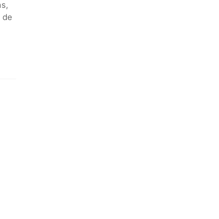
as,
n de