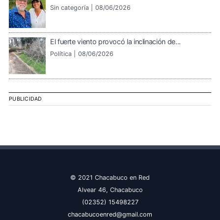
Sin categoría |
08/06/2026
El fuerte viento provocó la inclinación de...
Política |
08/06/2026
PUBLICIDAD
© 2021 Chacabuco en Red
Alvear 46, Chacabuco
(02352) 15498227
chacabucoenred@gmail.com