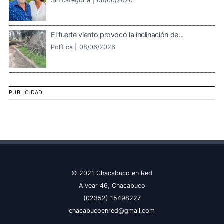
Sin categoría |
08/06/2026
El fuerte viento provocó la inclinación de...
Política |
08/06/2026
PUBLICIDAD
© 2021 Chacabuco en Red
Alvear 46, Chacabuco
(02352) 15498227
chacabucoenred@gmail.com