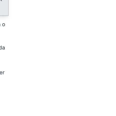
a o
da
er
a