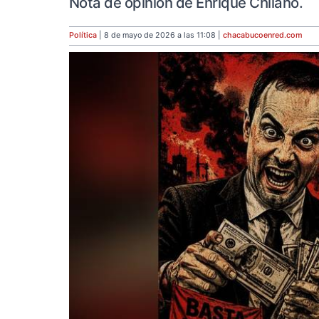
Nota de opinión de Enrique Chilano.
Política
| 8 de mayo de 2026 a las 11:08 |
chacabucoenred
.com