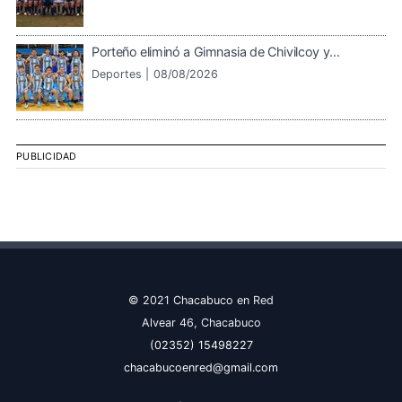
Porteño eliminó a Gimnasia de Chivilcoy y...
Deportes |
08/08/2026
PUBLICIDAD
© 2021 Chacabuco en Red
Alvear 46, Chacabuco
(02352) 15498227
chacabucoenred@gmail.com