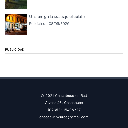
Una amiga le sustrajo el celular
Policiales |
08/05/2026
PUBLICIDAD
© 2021 Chacabuco en Red
Alvear 46, Chacabuco
(02352) 15498227
chacabucoenred@gmail.com