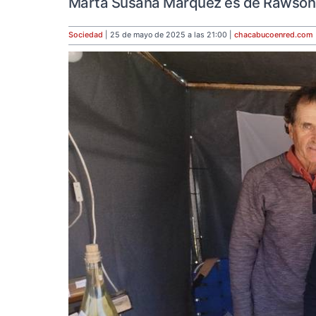
Marta Susana Márquez es de Rawson y 
Sociedad
| 25 de mayo de 2025 a las 21:00 |
chacabucoenred
.com