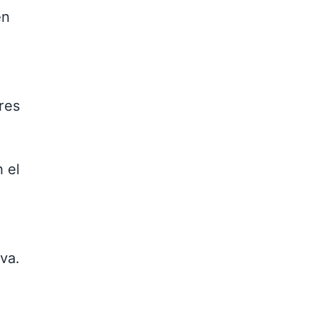
en
ores
 el
.
va.