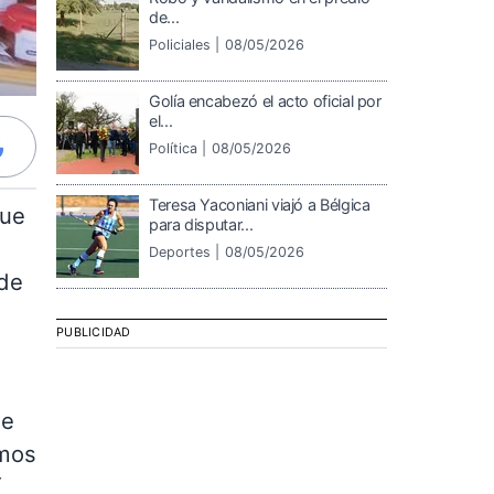
de...
Policiales |
08/05/2026
Golía encabezó el acto oficial por
el...
Política |
08/05/2026
Teresa Yaconiani viajó a Bélgica
que
para disputar...
Deportes |
08/05/2026
de
PUBLICIDAD
ue
amos
í