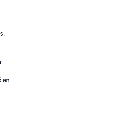
s.
a
.
ó en