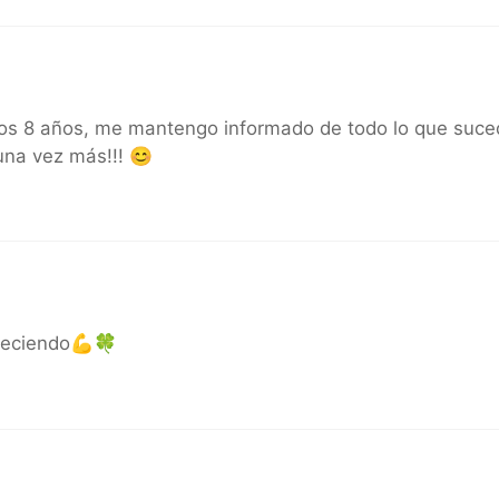
eros 8 años, me mantengo informado de todo lo que suc
una vez más!!! 😊
 creciendo💪🍀