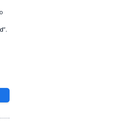
o
d”
.