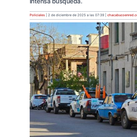
Intensa búsqueda.
Policiales
| 2 de diciembre de 2025 a las 07:39 |
chacabucoenred
.