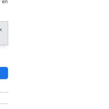
r en
k