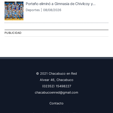
Porteño eliminó a Gimnasia de Chivilcoy y...
Deportes |
08/08/2026
PUBLICIDAD
© 2021 Chacabuco en Red
Alvear 46, Chacabuco
(02352) 15498227
chacabucoenred@gmail.com
Contacto