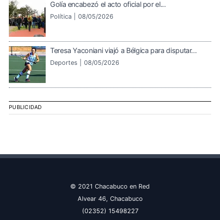
Golía encabezó el acto oficial por el...
Política |
08/05/2026
Teresa Yaconiani viajó a Bélgica para disputar...
Deportes |
08/05/2026
PUBLICIDAD
© 2021 Chacabuco en Red
Alvear 46, Chacabuco
(02352) 15498227