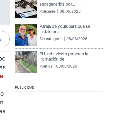
sexagenarios por...
Policiales |
08/06/2026
Pareja de youtubers que se
instaló en...
Sin categoría |
08/06/2026
El fuerte viento provocó la
po
inclinación de...
nés
Política |
08/06/2026
de
PUBLICIDAD
eo
en
as