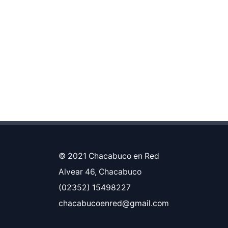
© 2021 Chacabuco en Red
Alvear 46, Chacabuco
(02352) 15498227
chacabucoenred@gmail.com