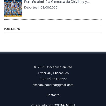
Porteño eliminó a Gimnasia de Chivilcoy y...
Deportes |
08/08/2026
PUBLICIDAD
© 2021 Chacabuco en Red
Alvear 46, Chacabuco
(02352) 15498227
chacabucoenred@gmail.com
Contacto
Potenciado por
CODING.MEDIA