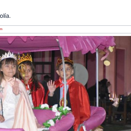
lía.
om