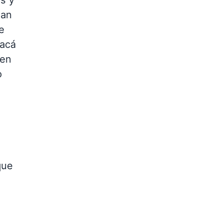
jan
e
 acá
 en
o
que