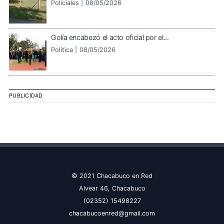
Policiales |
08/05/2026
Golía encabezó el acto oficial por el...
Política |
08/05/2026
PUBLICIDAD
© 2021 Chacabuco en Red
Alvear 46, Chacabuco
(02352) 15498227
chacabucoenred@gmail.com