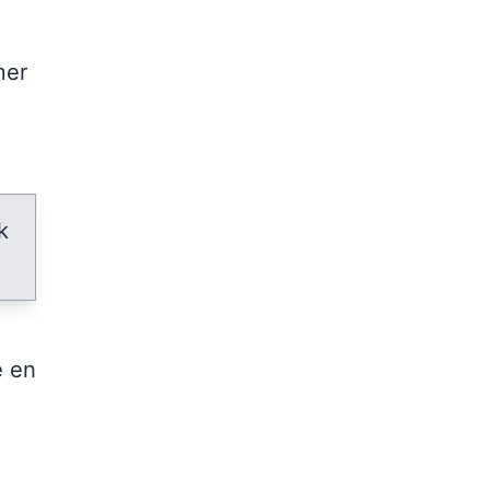
mer
k
e en