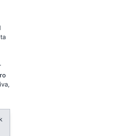
l
ta
r
ro
iva,
k