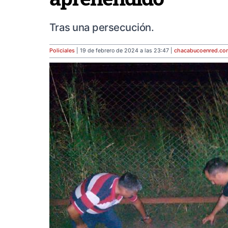
Tras una persecución.
Policiales
| 19 de febrero de 2024 a las 23:47 |
chacabucoenred
.co