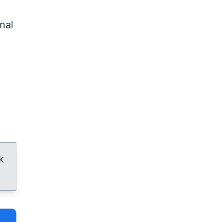
nal
l
k