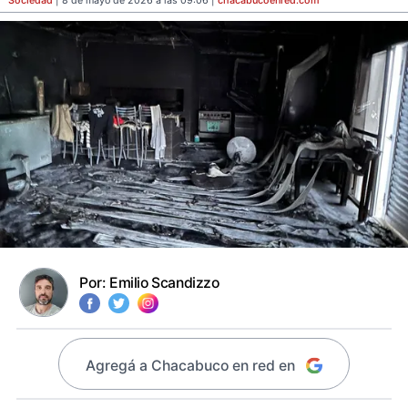
Sociedad
| 8 de mayo de 2026 a las 09:06 |
chacabucoenred
.com
Por:
Emilio Scandizzo
Agregá a Chacabuco en red en