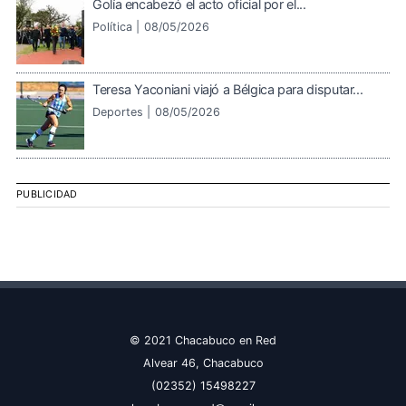
Golía encabezó el acto oficial por el...
Política |
08/05/2026
Teresa Yaconiani viajó a Bélgica para disputar...
Deportes |
08/05/2026
PUBLICIDAD
© 2021 Chacabuco en Red
Alvear 46, Chacabuco
(02352) 15498227