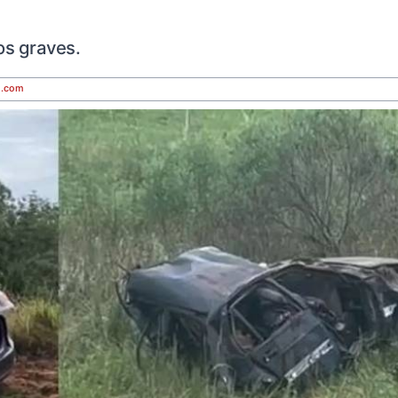
os graves.
d
.com