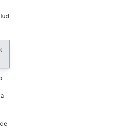
alud
k
o
o
ma
 de