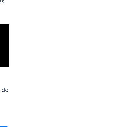
as
a de