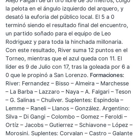
Alejo Falgari de un tiro libre de 30 metros, colgó
la pelota en el ángulo izquierdo del arquero, y
desató la euforia del público local. El 5 a 0
terminó siendo el resultado final del encuentro,
un partido soñado para el equipo de Leo
Rodriguez y para toda la hinchada millonaria.
Con este resultado, River suma 12 puntos en el
Torneo, mientras que el azul queda con 11. El
líder es 9 de Julio con 17, tras la goleada por 6 a
0 que le propinó a San Lorenzo.
Formaciones:
River: Fernandez – Bisso – Almeira – Marchesse
– La Barba – Lazzaro – Naya – A. Falgari – Teson
– G. Salinas – Chuliver. Suplentes: Espindola –
Lemme – Raneli – Llanos – González. Argentino:
Silva – Di Gangi – Colombo – Gomez – Feroldi –
Ortíz – Jacobs – Gutierrez – Schiavone – López –
Morosini. Suplentes: Corvalan – Castro – Galante