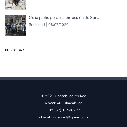
Golía participó de la procesión de San...
Sociedad |
08/07/2026
PUBLICIDAD
© 2021 Chacabuco en Red
Alvear 46, Chacabuco
(02352) 15498227
chacabucoenred@gmail.com