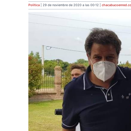
Política
| 29 de noviembre de 2020 a las 00:12 |
chacabucoenred
.c