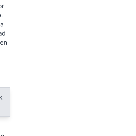
or
e.
 a
ad
 en
k
a
do.