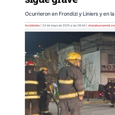
Ocurrieron en Frondizi y Liniers y en l
Accidentes
| 24 de mayo de 2025 a las 09:44 |
chacabucoenred
.c