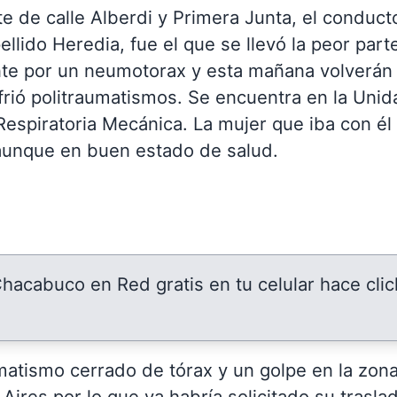
te de calle Alberdi y Primera Junta, el conduct
llido Heredia, fue el que se llevó la peor part
nte por un neumotorax y esta mañana volverán
frió politraumatismos. Se encuentra en la Unid
Respiratoria Mecánica. La mujer que iba con él
 aunque en buen estado de salud.
 Chacabuco en Red gratis en tu celular hace clic
umatismo cerrado de tórax y un golpe en la zon
Aires por lo que ya habría solicitado su trasla