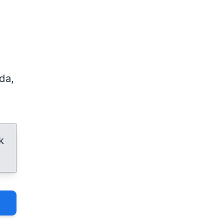
da,
k