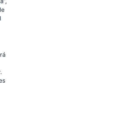
a”,
de
l
.
rá
.
es