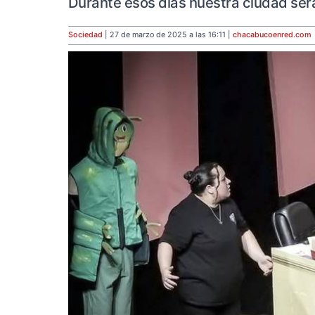
Durante esos días nuestra ciudad será
Sociedad
| 27 de marzo de 2025 a las 16:11 |
chacabucoenred
.com