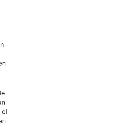
ón
 en
de
un
 el
en