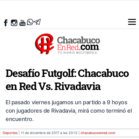
Desafío Futgolf: Chacabuco
en Red Vs. Rivadavia
El pasado viernes jugamos un partido a 9 hoyos
con jugadores de Rivadavia, mirá como terminó el
encuentro.
Deportes
| 11 de diciembre de 2017 a las 20:12 |
chacabucoenred
.com