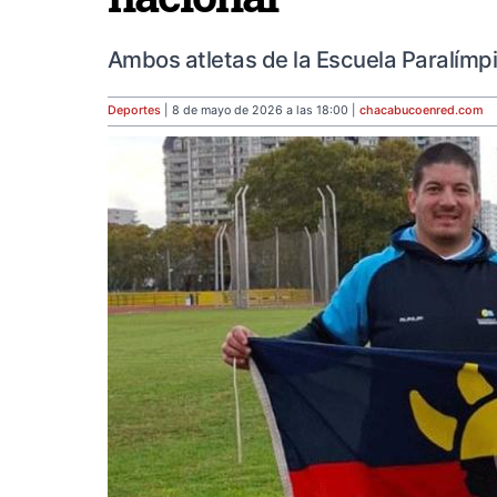
Ambos atletas de la Escuela Paralím
Deportes
| 8 de mayo de 2026 a las 18:00 |
chacabucoenred
.com