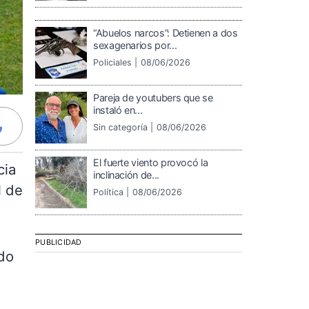
“Abuelos narcos”: Detienen a dos
sexagenarios por...
Policiales |
08/06/2026
Pareja de youtubers que se
instaló en...
Sin categoría |
08/06/2026
El fuerte viento provocó la
cia
inclinación de...
l de
Política |
08/06/2026
PUBLICIDAD
ndo