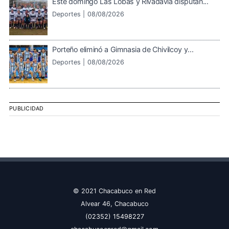
Este domingo Las Lobas y Rivadavia disputan...
Deportes |
08/08/2026
Porteño eliminó a Gimnasia de Chivilcoy y...
Deportes |
08/08/2026
PUBLICIDAD
© 2021 Chacabuco en Red
Alvear 46, Chacabuco
(02352) 15498227