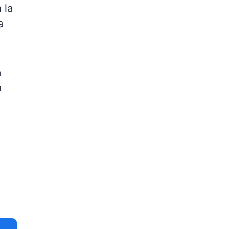
 la
a
a
a