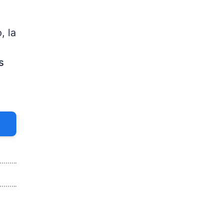
, la
s