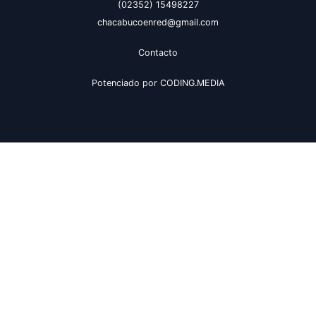
(02352) 15498227
chacabucoenred@gmail.com
Contacto
Potenciado por
CODING.MEDIA